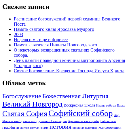
Свежие записи
Расписание богослужений первой седмицы Великого
Поста
Память святого князя Ярослава Мудрого
2003
Неделя о мытаре и фарисее
Память святителя Никиты Новгородского
О некоторых возвращенных святынях Софийского
собора.
День памяти праведной кончины митрополита Арсения
(Стадницкого)
Святое Богоявление. Крещение Господа Иисуса Христа
Облако меток
Богослужение
Божественная Литургия
Великий Новгород
Воскресная школа
Иконы собора
Пасха
Софийский собор
Святая София
Хор
Московской Сретенской Духовной Семинарии
Хранительская служба
библиотека
история
граффити
конференция
жития святых
знамя
книжная выставка