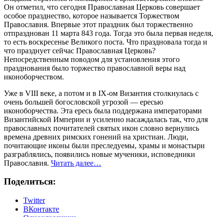
Он отметил, что сегодня Православная Церковь совершает
особое празднество, которое называется Торжеством
Православия. Впервые этот праздник был торжественно
отпразднован 11 марта 843 года. Тогда это была первая неделя,
то есть воскресенье Великого поста. Что праздновала тогда и
что празднует сейчас Православная Церковь?
Непосредственным поводом для установления этого
празднования было торжество православной веры над
иконоборчеством.
Уже в VIII веке, а потом и в IX-ом Византия столкнулась с
очень большей богословской угрозой — ересью
иконоборчества. Эта ересь была поддержана императорами
Византийской Империи и усиленно насаждалась так, что для
православных почитателей святых икон словно вернулись
времена древних римских гонений на христиан. Люди,
почитающие иконы были преследуемы, храмы и монастыри
разграблялись, появились новые мученики, исповедники
Православия.
Читать далее…
Поделиться:
Twitter
ВКонтакте