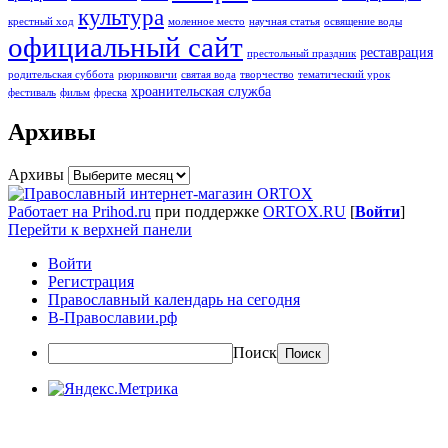
культура
крестный ход
моленное место
научная статья
освящение воды
официальный сайт
реставрация
престольный праздник
родительская суббота
рюриковичи
святая вода
творчество
тематический урок
хроанительская служба
фестиваль
фильм
фреска
Архивы
Архивы
Работает на Prihod.ru
при поддержке
ORTOX.RU
[
Войти
]
Перейти к верхней панели
Войти
Регистрация
Православный календарь на сегодня
В-Православии.рф
Поиск