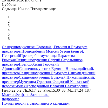
26 июля 2026 (по ст.ст.)
Суббота
Седмица 10-я по Пятидесятнице
Священномученики Ермолай , Ермипп и Ермократ,
пресвитеры
Преподобный Моисей Угрин (венгр),
Печерский
Преподобномученица Параскева
Римская
Священномученик Сергий Стрельников,
пресвитер
Преподобный Геронтий
Афонский
Священномученик Ермипп Никомидийский,
пресвитер
Священномученик Ермократ Никомидийский,
пресвитер
Священномученик Ермолай Никомидийский,
пресвитер
Мученица Ореозила
Феодосий Кавказский,
иеросхимонах
Преподобный Исаакий Святогорский
Гал.5:22-6:2, Лк.6:17–23, Рим.15:30–33, Мф.17:24–18:4
Мысли Феофана Затворника
подробнее
Полная версия православного календаря