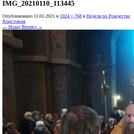
IMG_20210110_113445
Опубликовано
11.01.2021
в
1024 × 768
в
Неделя по Рождестве
Христовом
← Назад
Вперед →