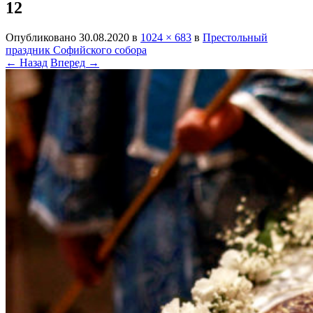
12
Опубликовано
30.08.2020
в
1024 × 683
в
Престольный
праздник Софийского собора
← Назад
Вперед →