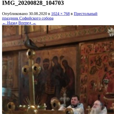
IMG_20200828_104703
Опубликовано
30.08.2020
в
1024 × 768
в
Престольный
праздник Софийского собора
← Назад
Вперед →