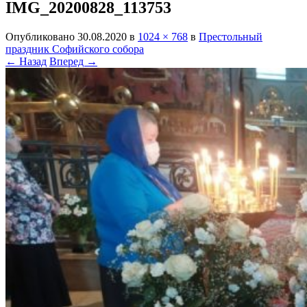
IMG_20200828_113753
Опубликовано
30.08.2020
в
1024 × 768
в
Престольный
праздник Софийского собора
← Назад
Вперед →