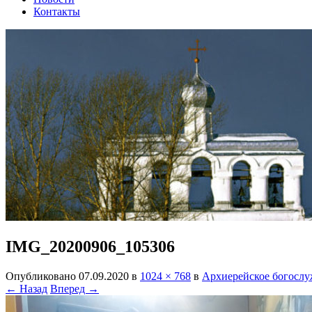
Контакты
IMG_20200906_105306
Опубликовано
07.09.2020
в
1024 × 768
в
Архиерейское богослу
← Назад
Вперед →