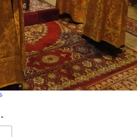
й
.
ы
*