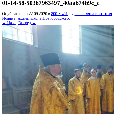
01-14-58-50367963497_40aab74b9c_c
Опубликовано
22.09.2020
в
800 × 451
в
День памяти святителя
Иоанна, архиепископа Новгородского.
← Назад
Вперед →