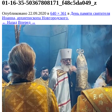
01-16-35-50367808171_f48c5da049_z
Опубликовано
22.09.2020
в
640 × 361
в
День памяти святителя
Иоанна, архиепископа Новгородского.
← Назад
Вперед →