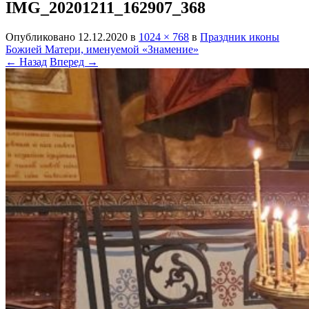
IMG_20201211_162907_368
Опубликовано
12.12.2020
в
1024 × 768
в
Праздник иконы
Божией Матери, именуемой «Знамение»
← Назад
Вперед →