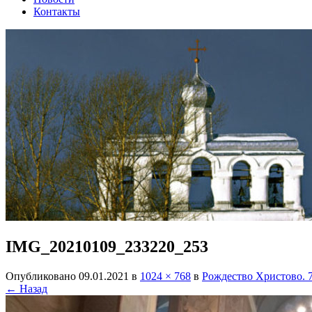
Контакты
IMG_20210109_233220_253
Опубликовано
09.01.2021
в
1024 × 768
в
Рождество Христово. 7
← Назад