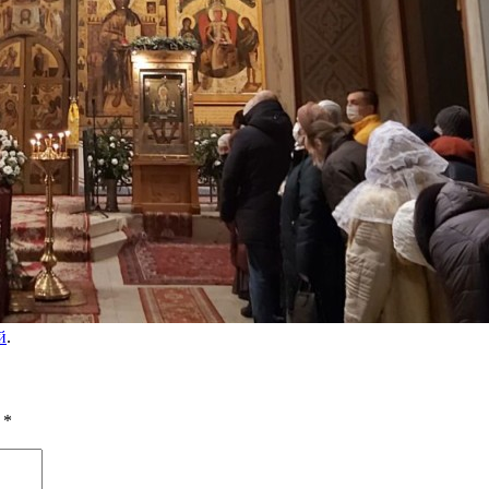
й
.
ы
*