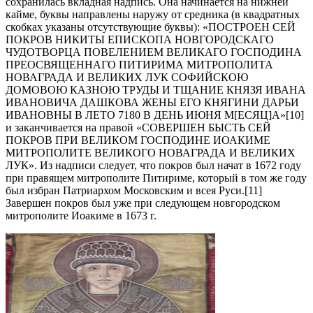
сохранилась вкладная надпись. Она начинается на нижней
кайме, буквы направлены наружу от средника (в квадратных
скобках указаны отсутствующие буквы): «ПОСТРОЕН СЕЙ
ПОКРОВ НИКИТЫ ЕПИСКОПА НОВГОРОДСКАГО
ЧУДОТВОРЦА ПОВЕЛЕНИЕМ ВЕЛИКАГО ГОСПОДИНА
ПРЕОСВЯЩЕННАГО ПИТИРИМА МИТРОПОЛИТА
НОВАГРАДА И ВЕЛИКИХ ЛУК СОФИЙСКОЮ
ДОМОВОЮ КАЗНОЮ ТРУДЫ И ТЩАНИЕ КНЯЗЯ ИВАНА
ИВАНОВИЧА ДАШКОВА ЖЕНЫ ЕГО КНЯГИНИ ДАРЬИ
ИВАНОВНЫ В ЛЕТО 7180 В ДЕНЬ ИЮНЯ М[ЕСЯЦ]А»[10]
и заканчивается на правой «СОВЕРШЕН БЫСТЬ СЕЙ
ПОКРОВ ПРИ ВЕЛИКОМ ГОСПОДИНЕ ИОАКИМЕ
МИТРОПОЛИТЕ ВЕЛИКОГО НОВАГРАДА И ВЕЛИКИХ
ЛУК». Из надписи следует, что покров был начат в 1672 году
при правящем митрополите Питириме, который в том же году
был избран Патриархом Московским и всея Руси.[11]
Завершен покров был уже при следующем новгородском
митрополите Иоакиме в 1673 г.