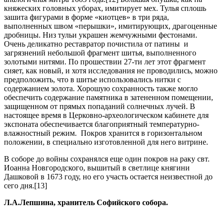
княжеских головных уборах, имитирует мех. Тулья сплошь
зашита фигурами в форме «киотцев» в три ряда,
выполненных швом «перышки», имитирующих, драгоценные
дробницы. Низ тульи украшен жемчужными фестонами.
Очень деликатно реставратор почистила от патины и
загрязнений небольшой фрагмент шитья, выполненного
золотыми нитями. По прошествии 27-ти лет этот фрагмент
сияет, как новый, и хотя исследования не проводились, можно
предположить, что в шитье использовались нитки с
содержанием золота. Хорошую сохранность также могло
обеспечить содержание памятника в затененном помещении,
защищенном от прямых попаданий солнечных лучей. В
настоящее время в Церковно-археологическом кабинете для
экспоната обеспечивается благоприятный температурно-
влажностный режим. Покров хранится в горизонтальном
положении, в специально изготовленной для него витрине.
В соборе до войны сохранялся еще один покров на раку свт.
Иоанна Новгородского, вышитый в светлице княгини
Дашковой в 1673 году, но его участь остается неизвестной до
сего дня.[13]
Л.А.Лепшина, хранитель Софийского собора.