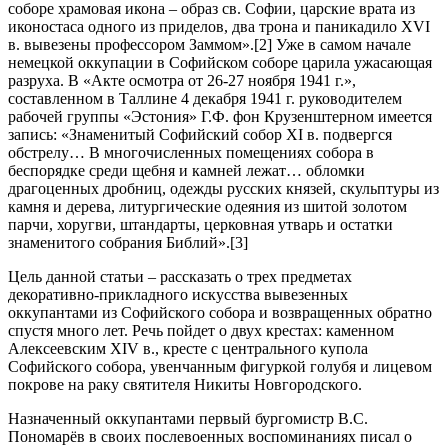
соборе храмовая икона – образ св. Софии, царские врата из
иконостаса одного из приделов, два трона и паникадило XVI
в. вывезены профессором Заммом».[2] Уже в самом начале
немецкой оккупации в Софийском соборе царила ужасающая
разруха. В «Акте осмотра от 26-27 ноября 1941 г.»,
составленном в Таллине 4 декабря 1941 г. руководителем
рабочей группы «Эстония» Г.Ф. фон Крузенштерном имеется
запись: «Знаменитый Софийский собор XI в. подвергся
обстрелу… В многочисленных помещениях собора в
беспорядке среди щебня и камней лежат… обломки
драгоценных дробниц, одежды русских князей, скульптуры из
камня и дерева, литургические одеяния из шитой золотом
парчи, хоругви, штандарты, церковная утварь и остатки
знаменитого собрания Библий».[3]
Цель данной статьи – рассказать о трех предметах
декоративно-прикладного искусства вывезенных
оккупантами из Софийского собора и возвращенных обратно
спустя много лет. Речь пойдет о двух крестах: каменном
Алексеевским XIV в., кресте с центрального купола
Софийского собора, увенчанным фигуркой голубя и лицевом
покрове на раку святителя Никиты Новгородского.
Назначенный оккупантами первый бургомистр В.С.
Пономарёв в своих послевоенных воспоминаниях писал о