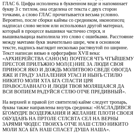
ГЛАС 6. Цифра исполнена в буквенном виде и напоминает
букву З с титлом, она отделена от текста с двух сторон
точками, а слово ГЛАС прочитывается весьма условно.
Вероятно, после сборки каймы со средником, иконописец
надписал слово мелом или использовал другой материал,
который в процессе вышивки частично стерся, и
вышивальщица выполнила это слово с ошибками. Расстояние
между мачтами букв значительно шире, чем в основном
тексте, надпись выглядит несколько растянутой по ширине.
Текст написан вязью в орфографии XVII века:
«АРХИEРЕЙСТВА САНО{М} ПОЧТЕСЯ ЧТЪ ЧТЪЙШЕМУ
ПРЕСТОЯ ПРИЛЪЖНО МОЛ{Е}НИЕ ЗА ЛЮДИ СВОЯ
ПРИНОСЯ ЯКО И ДОЖДЬ МОЛИТВОЮ СВЕДЕ ОВОГДА
ЯЖЕ И ГРАДУ ЗАПАЛЕНИЯ УГАСI И НЫНЪ СТИЛЮ
НИКИТО МОЛИ ХТА БГА СПАСТИ ЦРЯ
ПРАВОСЛАВНАГО И ЛЮДИ ТВОЯ МОЛЯЩАЯСЯ ДА
ВСИ ВОПИЕМ РАДУЙСЯ СТЛЮ ОТЧЕ ПРЕДИВНЫЙ».
На верхней и правой (от святителя) кайме следует тропарь,
буквы также направлены внутрь средника: «НАСЛАДИВСЯ
БГОМУДРЕ ВОЗДЕРЖАНИЯ И ЖЕЛАНИЕ ПЛОТИ СВОЕЯ
ОБУЗДАВЪ НА ПРТОЛЕ СТЛСВТА СЕЛ НА ВЕРНЫ
ЗАРЯМИ ЧЮДЕС ТВОИХЪ ОТЧЕ НАШ СТЛЮ НИКИТО
МОЛИ ХСА БГА НАШ СПАСЕТ ДУША НАША».