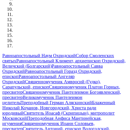
Равноапостольный Наум Охридский
Собор Смоленских
святых
Равноапостольный Климент, архиепископ Охридский,
Величский (Болгарский)
Равноапостольный Савва
Охридский
Равноапостольный Горазд Охридский,
епископ
Равноапостольный Ангеляр
Охридский
Священномученик Амвросий (Гудко),
Сарапульский, епископ
Священномученик Платон Горных,
пресвитер
Священномученик Пантелеимон Богоявленский,
пресвитер
Великомученик Пантелеимон
целитель
Преподобный Герман Аляскинский
Блаженный
Николай Кочанов, Новгородский, Христа ради
юродивый
Святитель Иоасаф (Скрипицын), митрополит
Московский
Преподобная Анфиса Мантинейская,
игумения
Священномученик Иоанн Соловьев,
пресвитер
Святитель Антоний, епископ Вологодский,