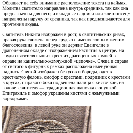
Обращает на себя внимание расположение текста на каймах.
Молитва святителю направлена внутрь средника, так как она
предназначена для него, а вкладные надписи или «летописец»
направлены наружу от средника, так как предназначаются для
прочтения людям.
Святитель Никита изображен в рост, в святительских ризах,
правая рука сложена перед грудью с именословным жестом
благословения, в левой руке он держит Евангелие в
драгоценном окладе с изображением Распятия в центре. На
груди святителя вышит крест из драгоценных камней в
оправе на канительно-жемчужной «цепочке». Слева и справа
от святого в фигурных рамках расположена именующая
надпись. Святой изображен без усов и бороды, одет в
крестчатую фелонь, омофор с крестами, подризник с крестами
в кругах, с правого бока подвешена палица с кисточкой, на
голове святителя — традиционная шапочка с опушкой.
Епитрахиль и омофор украшены кистями с жемчужными
ворворками.