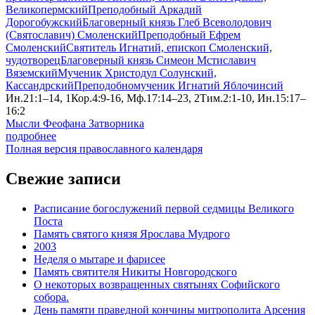
Великопермский
Преподобный Аркадий
Дорогобужский
Благоверный князь Глеб Всеволодович
(Святославич) Смоленский
Преподобный Ефрем
Смоленский
Святитель Игнатий, епископ Смоленский,
чудотворец
Благоверный князь Симеон Мстиславич
Вяземский
Мученик Христодул Солунский,
Кассандрский
Преподобномученик Игнатий Яблочинсий
Ин.21:1–14, 1Кор.4:9-16, Мф.17:14–23, 2Тим.2:1-10, Ин.15:17–
16:2
Мысли Феофана Затворника
подробнее
Полная версия православного календаря
Свежие записи
Расписание богослужений первой седмицы Великого
Поста
Память святого князя Ярослава Мудрого
2003
Неделя о мытаре и фарисее
Память святителя Никиты Новгородского
О некоторых возвращенных святынях Софийского
собора.
День памяти праведной кончины митрополита Арсения