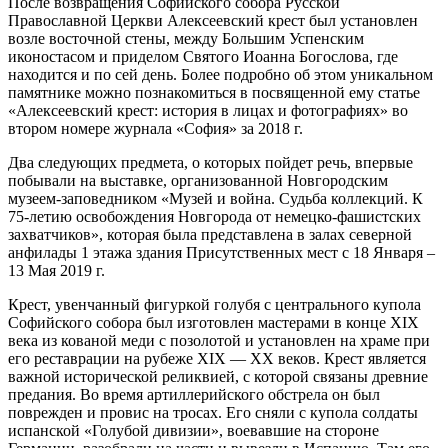
После возвращения Софийского собора Русской
Православной Церкви Алексеевский крест был установлен
возле восточной стены, между Большим Успенским
иконостасом и приделом Святого Иоанна Богослова, где
находится и по сей день. Более подробно об этом уникальном
памятнике можно познакомиться в посвященной ему статье
«Алексеевский крест: история в лицах и фотографиях» во
втором номере журнала «София» за 2018 г.
Два следующих предмета, о которых пойдет речь, впервые
побывали на выставке, организованной Новгородским
музеем-заповедником «Музей и война. Судьба коллекций. К
75-летию освобождения Новгорода от немецко-фашистских
захватчиков», которая была представлена в залах северной
анфилады 1 этажа здания Присутственных мест с 18 Января –
13 Мая 2019 г.
Крест, увенчанный фигуркой голубя с центрального купола
Софийского собора был изготовлен мастерами в конце XIX
века из кованой меди с позолотой и установлен на храме при
его реставрации на рубеже XIX — XX веков. Крест является
важной исторической реликвией, с которой связаны древние
предания. Во время артиллерийского обстрела он был
поврежден и провис на тросах. Его сняли с купола солдаты
испанской «Голубой дивизии», воевавшие на стороне