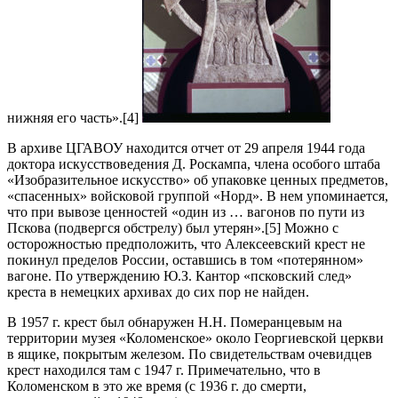
нижняя его часть».[4]
В архиве ЦГАВОУ находится отчет от 29 апреля 1944 года
доктора искусствоведения Д. Роскампа, члена особого штаба
«Изобразительное искусство» об упаковке ценных предметов,
«спасенных» войсковой группой «Норд». В нем упоминается,
что при вывозе ценностей «один из … вагонов по пути из
Пскова (подвергся обстрелу) был утерян».[5] Можно с
осторожностью предположить, что Алексеевский крест не
покинул пределов России, оставшись в том «потерянном»
вагоне. По утверждению Ю.З. Кантор «псковский след»
креста в немецких архивах до сих пор не найден.
В 1957 г. крест был обнаружен Н.Н. Померанцевым на
территории музея «Коломенское» около Георгиевской церкви
в ящике, покрытым железом. По свидетельствам очевидцев
крест находился там с 1947 г. Примечательно, что в
Коломенском в это же время (с 1936 г. до смерти,