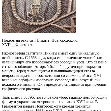
Покров на раку свт. Никиты Новгородского.
XVII в. Фрагмент
Иконография святителя Никиты имеет одну уникальную
особенность. С 1558 года, когда его нетленные мощи были
явлены миру, его изображают без бороды и усов. Это связано
с тем его обликом, который был обнаружен при открытии
мощей. Перед знаменщиком и вышивальщицей стояла
непростая задача – в соответствии со сложившейся с XVI
века иконографией изобразить безбородый и безусый лик
пожилого епископа. Они прекрасно справились при помощи
графического рисунка.
Тщательно проработан головной убор, видимо повторяющий
форму и украшения митрополичьих шапок XVII века. В
Грановитой палате Новгородского кремля хранится
аналогичная митра 1663 года.[12] Большая опушка, как на