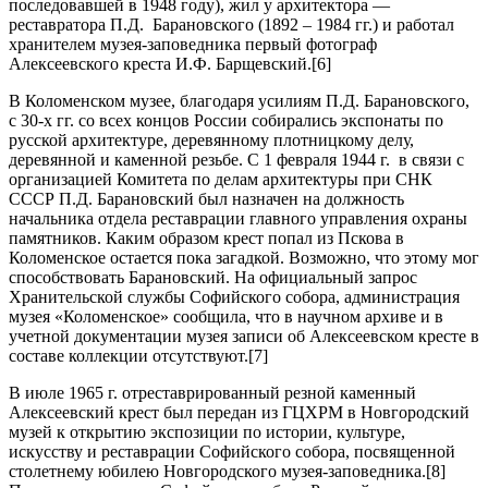
последовавшей в 1948 году), жил у архитектора —
реставратора П.Д. Барановского (1892 – 1984 гг.) и работал
хранителем музея-заповедника первый фотограф
Алексеевского креста И.Ф. Барщевский.[6]
В Коломенском музее, благодаря усилиям П.Д. Барановского,
с 30-х гг. со всех концов России собирались экспонаты по
русской архитектуре, деревянному плотницкому делу,
деревянной и каменной резьбе. С 1 февраля 1944 г. в связи с
организацией Комитета по делам архитектуры при СНК
СССР П.Д. Барановский был назначен на должность
начальника отдела реставрации главного управления охраны
памятников. Каким образом крест попал из Пскова в
Коломенское остается пока загадкой. Возможно, что этому мог
способствовать Барановский. На официальный запрос
Хранительской службы Софийского собора, администрация
музея «Коломенское» сообщила, что в научном архиве и в
учетной документации музея записи об Алексеевском кресте в
составе коллекции отсутствуют.[7]
В июле 1965 г. отреставрированный резной каменный
Алексеевский крест был передан из ГЦХРМ в Новгородский
музей к открытию экспозиции по истории, культуре,
искусству и реставрации Софийского собора, посвященной
столетнему юбилею Новгородского музея-заповедника.[8]