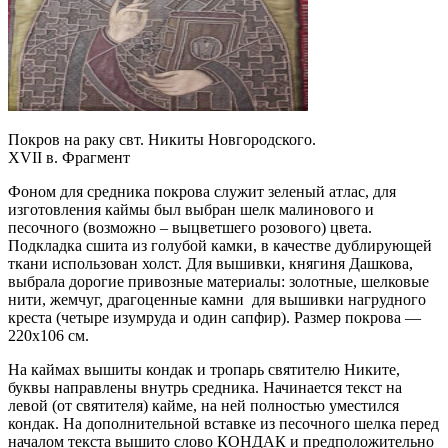
Покров на раку свт. Никиты Новгородского.
XVII в. Фрагмент
Фоном для средника покрова служит зеленый атлас, для
изготовления каймы был выбран шелк малинового и
песочного (возможно – выцветшего розового) цвета.
Подкладка сшита из голубой камки, в качестве дублирующей
ткани использован холст. Для вышивки, княгиня Дашкова,
выбрала дорогие привозные материалы: золотные, шелковые
нити, жемчуг, драгоценные камни для вышивки нагрудного
креста (четыре изумруда и один сапфир). Размер покрова —
220х106 см.
На каймах вышиты кондак и тропарь святителю Никите,
буквы направлены внутрь средника. Начинается текст на
левой (от святителя) кайме, на ней полностью уместился
кондак. На дополнительной вставке из песочного шелка перед
началом текста вышито слово КОНДАК и предположительно