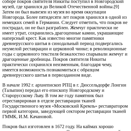
соборе покров святителя Никиты поступил в Новгородский
музей, где хранился до Великой Отечественной войны.[9]
Затем он был вывезен из музея во время оккупации
Новгорода. Более пятидесяти лет покров хранился в одной из
немецких семей в Германии. Следует отметить, что покров не
пострадал, он не был разграблен. Жемчуг практически не
имеет утрат, сохранились драгоценные камни, украшающие
наперсный крест. Как известно многие памятники
древнерусского шитья в синодальный период подвергались
неумелой реставрации и церковной чинке; в революционные
годы с церковного текстиля безжалостно спарывали жемчуг и
драгоценные дробницы. Покров святителя Никиты
практически сохранился неизменным, благодаря чему,
имеется возможность познакомиться с образцом
древнерусского шитья в первозданном виде.
В начале 1992 г. архиепископ РПЦ в г. Дюссельдорфе Лонгин
(Талыпин) передал его епископу Новгородскому и
Старорусскому Льву. В том же году памятник был
отреставрирован в отделе реставрации тканей
Государственного музея «Московский Кремль» реставратором
первой категории, заведующей сектором реставрации тканей
ГММК, И.М. Качановой.
Покров был изготовлен в 1672 году. На каймах хорошо