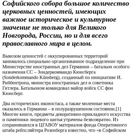
Софийского собора большое количество
церковных ценностей, имеющих
важное историческое и культурное
значение не только для Великого
Новгорода, России, но и для всего
православного мира в целом.
Вывозом ценностей с оккупированных территорий
занималось специально организованное подразделение при
Министерстве иностранных дел Германии – батальон особого
назначения СС – Зондеркоммандо Кюнсберга
(Sonderkommando Künsberg), созданный по инициативе И.
Риббентропа, министра иностранных дел и советника
Гитлера. Батальоном командовал майор войск СС фон
Кюнсберг.
Два исторических иконостаса, а также моленные места
оказались в Германии – в полуразрушенном состоянии.[1]
Многие книги, предметы декоративно-прикладного искусства
и памятники лицевого шитья утрачены безвозвратно. Из
сохранившихся в ЦГАВОУ материалов фонда Оперативного
штаба рейхсляйтера Розенберга известно, что «в Софийском