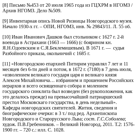
[8] Письмо №453 от 20 июля 1965 года из ГЦХРМ в НГОМЗ /
Архив НГОМЗ. Дело №509.
[9] Инвентарная опись Новой Ризницы Новгородского музея.
Начало 1930-х гг. – ОПИ, НГОМЗ, инв. № 29843/11. Л. 55 об.
[10] Иван Иванович Дашков был стольником с 1627 г. 2-й
воевода в Астрахани (1663 — 1666) (с боярином кн.
Я.Н.Одоевским и С.Я.Беклемишевым). В 1671 г. — судья
Разбойного приказа, окольничий с 1685 г.
[11] «Новгородскою епархией Питирим управлял 7 лет и 11
месяцев без 6-ти дней и потом, в 1672 г. (7180) в 7 день июля,
«изволением великаго государя царя и великаго князя
Алексея Михайловича… избранием и прошением Российских
иерархов и всего освященнаго собора и молением
государского синклита был возведен (без рукоположения, как
это делалось прежде) на превысочайший патриаршеский
престол Московскаго государства, в день недельный».
Кафедра новгородских святителей. Жития, сведения и
биографические очерки: в 3 т./ под ред. Архиепископа
Новгородского и Старорусского Льва;
сост. Г.С.Соболева
;
худож. П.В.Гребенников. – Великий Новгород, 2011. Т.2: 1576-
1900 гг. – 720 с.: илл. С. 1028.