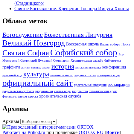
(Стадницкого)
Святое Богоявление. Крещение Господа Иисуса Христа
Облако меток
Богослужение
Божественная Литургия
Великий Новгород
Воскресная школа
Иконы собора
Пасха
Софийский собор
Святая София
Хор
Московской Сретенской Духовной Семинарии
Хранительская служба
библиотека
история
граффити
конференция
жития святых
знамя
книжная выставка
культура
крестный ход
моленное место
научная статья
освящение воды
официальный сайт
реставрация
престольный праздник
родительская суббота
рюриковичи
святая вода
творчество
тематический урок
хроанительская служба
фестиваль
фильм
фреска
Архивы
Архивы
Работает на Prihod.ru
при поддержке
ORTOX.RU
[
Войти
]