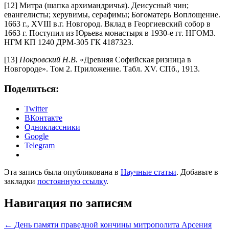
[12] Митра (шапка архимандричья). Деисусный чин;
евангелисты; херувимы, серафимы; Богоматерь Воплощение.
1663 г., XVIII в.г. Новгород. Вклад в Георгиевский собор в
1663 г. Поступил из Юрьева монастыря в 1930-е гг. НГОМЗ.
НГМ КП 1240 ДРМ-305 ГК 4187323.
[13]
Покровский Н.В.
«Древняя Софийская ризница в
Новгороде». Том 2. Приложение. Табл. XV. СПб., 1913.
Поделиться:
Twitter
ВКонтакте
Одноклассники
Google
Telegram
Эта запись была опубликована в
Научные статьи
. Добавьте в
закладки
постоянную ссылку
.
Навигация по записям
←
День памяти праведной кончины митрополита Арсения