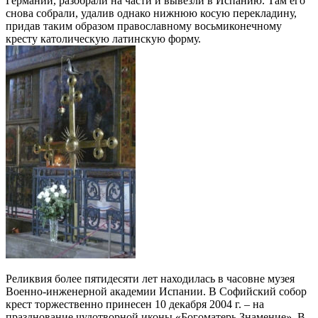
Германии, разобрали на части и вывезли в Испанию. Там его
снова собрали, удалив однако нижнюю косую перекладину,
придав таким образом православному восьмиконечному
кресту католическую латинскую форму.
Реликвия более пятидесяти лет находилась в часовне музея
Военно-инженерной академии Испании. В Софийский собор
крест торжественно принесен 10 декабря 2004 г. – на
празднование чудотворной иконы «Богоматерь Знамение». В