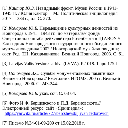
[1]
Кантор Ю.З.
Невидимый фронт. Музеи России в 1941-
1945 гг. / Юлия Кантор. – М.: Политическая энциклопедия
2017. – 334 с.; ил. С. 270.
[2]
Комарова Ю.Б.
Перемещение культурных ценностей из
Новгорода в 1941– 1943 гг.: по материалам фонда
Оперативного штаба рейхсляйтера Розенберга в ЦГАВОУ //
Ежегодник Новгородского государственного объединенного
музея-заповедника 2002 / Новгородский музей-заповедник;
сост. Ред. Т.Н. Казармщикова. Великий Новгород, 2003. С. 61.
[3] Latvijas Valits Vestures arhivs (LVVA). P-1018. 1 apr. 175.I
[4]
Пономарёв В.С.
Судьбы монументальных памятников
Великого Новгорода // Ежегодник НГОМЗ. 2005 г. Великий
Новгород, 2006. С. 243-244.
[5]
Комарова Ю.Б.
указ. соч. С. 63-64.
[6] Фото И.Ф. Барщевского и П.Д. Барановского.//
Электронный ресурс: сайт «Яркипедия»:
https://yarwiki.ru/article/727/barcshevskij-ivan-fedorovich
[7] Письмо №34-01-09-209 от 15.02.2018 г.