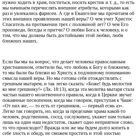
нужно ходить в храм, поститься, носить крестик и т. д., то есть
мы начинаем перечислять внешние атрибуты, которыми как
раз и увлекались фарисеи. А где в Евангелие мы прочитаем об
этих внешних проявлениях нашей веры? О чем учит Христос
Спаситель на протяжении трех с половиной лет? О чем Его
проповеди, беседы и притчи? О любви Бога к человеку, и о
том, что мы должны быть достойными этой любви, любя
ближних наших.
Если бы мы на вопрос, что делает человека православным
христианином, ответили бы, что любовь к Богу и ближнему,
то мы были бы близки ко Христу, к подлинному пониманию
смысла нашей веры. Но мы готовы себя отождествлять с
грешным мытарем, и так легко сказать: «Боже! будь милостив
ко мне грешнику!» (Лк. 18:13), когда эта молитва мытаря стала
частью нашего молитвенного правила, когда в Церкви звучат
покаянные песнопения, когда мы говорим, приступая к Чаше:
«От них же, — то есть от грешников, — первый есмь аз».
Легко так говорить, но, когда за пределами храма какой-то
человек, родственник, сосед, сослуживец, укажет нам только
лишь на один наш недостаток, скажет одно неприятное слово,
то что происходит? Вражда или же мы будем долго копить в
себе злость и обиду, не сможем простить и этой злостью