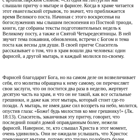
слышали притчу о мытаре и фарисее. Когда в храме читается
этот евангельский отрывок, то значит, что приближается
время Великого поста. Начиная с этого воскресенья на
богослужениях мы слышим песнопения из Постной триоди,
книги, где собраны тексты подготовительных недель к
Великому посту, а также и Святой Четыредесятницы. В ней
звучит тема покаяния, обновления, встречи с Богом и тема
поста как весны для души. В своей притче Спаситель
рассказывает о том, что в храм вошли два человека: один
фарисей, а другой мытарь, и каждый молился по-своему.
Фарисей благодарит Бога, но на самом деле он возвеличивает
себя, его молитва обращена к нему самому, он перечисляет
свои заслуги, что он постится два раза в неделю, жертвует
десятую часть на храм, и что он не такой, как все остальные
грешники, и даже как этот мытарь, который стоит где-то
позади. А мытарь, не имея даже сил воззреть на небо, молится,
опустив глаза: «Боже! будь милостив ко мне грешнику!» (Лк.
18:13). Спаситель, заканчивая эту притчу, говорит, что
последний пошёл домой оправданным более, нежели
фарисей. Наверное, те, кто слышал Христа в этот момент,
очень удивились. Они не ожидали услышать, что Христос
превознесет мытаря, потому что трудно подобрать более