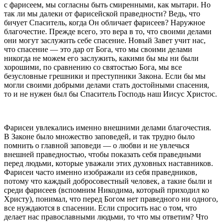
с фарисеем, мы согласны быть смиренными, как мытари. Но
так ли мы далеки от фарисейской праведности? Ведь, что
бичует Спаситель, когда Он обличает фарисеев? Наружное
благочестие. Прежде всего, это вера в то, что своими делами
они могут заслужить себе спасение. Новый Завет учит нас,
что спасение — это дар от Бога, что мы своими делами
никогда не можем его заслужить, какими бы мы ни были
хорошими, по сравнению со святостью Бога, мы все
безусловные грешники и преступники Закона. Если бы мы
могли своими добрыми делами стать достойными спасения,
то и не нужен был бы Спаситель Господь наш Иисус Христос.
Фарисеи увлекались именно внешними делами благочестия.
В Законе было множество заповедей, и так трудно было
помнить о главной заповеди — о любви и не увлечься
внешней праведностью, чтобы показать себя праведными
перед людьми, которые уважали этих духовных наставников.
Фарисеи часто именно изображали из себя праведников,
потому что каждый добросовестный человек, а такие были и
среди фарисеев (вспомним Никодима, который приходил ко
Христу), понимал, что перед Богом нет праведного ни одного,
все нуждаются в спасении. Если спросить нас о том, что
делает нас православными людьми, то что мы ответим? Что