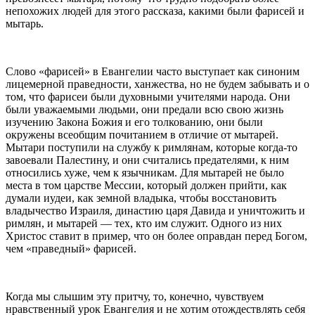
непохожих людей для этого рассказа, какими были фарисей и
мытарь.
Слово «фарисей» в Евангелии часто выступает как синоним
лицемерной праведности, ханжества, но не будем забывать и о
том, что фарисеи были духовными учителями народа. Они
были уважаемыми людьми, они предали всю свою жизнь
изучению Закона Божия и его толкованию, они были
окружены всеобщим почитанием в отличие от мытарей.
Мытари поступили на службу к римлянам, которые когда-то
завоевали Палестину, и они считались предателями, к ним
относились хуже, чем к язычникам. Для мытарей не было
места в том царстве Мессии, который должен прийти, как
думали иудеи, как земной владыка, чтобы восстановить
владычество Израиля, династию царя Давида и уничтожить и
римлян, и мытарей — тех, кто им служит. Одного из них
Христос ставит в пример, что он более оправдан перед Богом,
чем «праведный» фарисей.
Когда мы слышим эту притчу, то, конечно, чувствуем
нравственный урок Евангелия и не хотим отождествлять себя