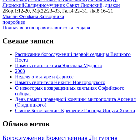
Лионский
Священномученик Санкт Лионский, диакон
2Кор.1:12-20, Мф.22:23–33, Гал.4:22–31, Лк.8:16–21
Мысли Феофана Затворника
подробнее
Полная версия православного календаря
Свежие записи
Расписание богослужений первой седмицы Великого
Поста
Память святого князя Ярослава Мудрого
2003
Неделя о мытаре и фарисее
Память святителя Никиты Новгородского
О некоторых возвращенных святынях Софийского
собора.
День памяти праведной кончины митрополита Арсения
(Стадницкого)
Святое Богоявление. Крещение Господа Иисуса Христа
Облако меток
Богослужение
Божественная Литургия