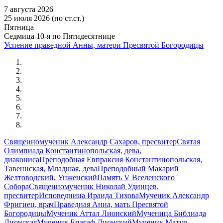
7 августа 2026
25 июля 2026 (по ст.ст.)
Пятница
Седмица 10-я по Пятидесятнице
Успение праведной Анны, матери Пресвятой Богородицы
Священномученик Александр Сахаров, пресвитер
Святая
Олимпиада Константинопольская, дева,
диакониса
Преподобная Евпраксия Константинопольская,
Тавеннская, Младшая, дева
Преподобный Макарий
Желтоводский, Унженский
Память V Вселенского
Собора
Священномученик Николай Удинцев,
пресвитер
Исповедница Ираида Тихова
Мученик Александр
Фригиец, врач
Праведная Анна, мать Пресвятой
Богородицы
Мученик Аттал Лионский
Мученица Библиада
Лионская
Мученик Епагаф Лионский
Мученик Матур