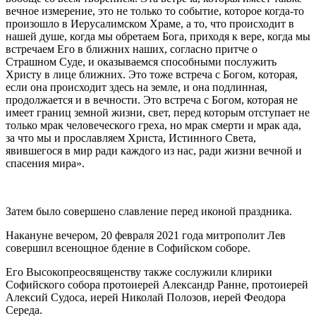
вечное измерение, это не только то событие, которое когда-то
произошло в Иерусалимском Храме, а то, что происходит в
нашей душе, когда мы обретаем Бога, приходя к вере, когда мы
встречаем Его в ближних наших, согласно притче о
Страшном Суде, и оказываемся способными послужить
Христу в лице ближних. Это тоже встреча с Богом, которая,
если она происходит здесь на земле, и она подлинная,
продолжается и в вечности. Это встреча с Богом, которая не
имеет границ земной жизни, свет, перед которым отступает не
только мрак человеческого греха, но мрак смерти и мрак ада,
за что мы и прославляем Христа, Истинного Света,
явившегося в мир ради каждого из нас, ради жизни вечной и
спасения мира».
Затем было совершено славление перед иконой праздника.
Накануне вечером, 20 февраля 2021 года митрополит Лев
совершил всенощное бдение в Софийском соборе.
Его Высокопреосвященству также сослужили клирики
Софийского собора протоиерей Александр Ранне, протоиерей
Алексий Судоса, иерей Николай Полозов, иерей Феодора
Середа.