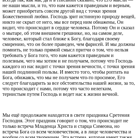
не наши мысли, и то, что нам кажется праведным и верным,
может приобретать совсем другой вид с точки зрения
Божественной любви. Господь зрит истинную природу вещей,
никто не скрыт от него, мы все перед ним обнажены, Он
видит, что происходит в сердце человека. Потому Он и сказал
о мытаре, об этом внешнем грешнике, но, на самом деле,
человеке, который стал ближе к Богу, благодаря своему
смирению, что он более праведен, чем фарисей. И мы должны
помнить, не только прямой смысл притчи о том, что нельзя
требовать у Бога того, что нам кажется праведным и
полезным, чего мы хотим и не получаем, потому что Господь
каждого из нас видит с точки зрения вечности, с точки зрения
нашей подлинной пользы. И вместо того, чтобы роптать на
Бога, обижаясь, что мы не получаем что-то просимое, Его
следует благодарить за все обстоятельства нашей жизни, за то,
что происходит с нами, потому что часто нелегким,
тернистым путем Господь и ведет нас к жизни вечной.
Мы ещё продолжаем находится в свете праздника Сретения
Господня. Этот праздник говорит о том, что происходит не
только встреча Младенца Христа и старца Симеона, но
встреча Бога со всем человечеством, а в лице человечества и
вообще со всем творением. Эта встреча, которая имеет также