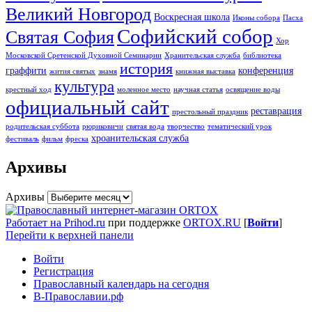
Великий Новгород
Воскресная школа
Иконы собора
Пасха
Софийский собор
Святая София
Хор
Московской Сретенской Духовной Семинарии
Хранительская служба
библиотека
история
граффити
конференция
жития святых
знамя
книжная выставка
культура
крестный ход
моленное место
научная статья
освящение воды
официальный сайт
реставрация
престольный праздник
родительская суббота
рюриковичи
святая вода
творчество
тематический урок
хроанительская служба
фестиваль
фильм
фреска
Архивы
Архивы
Работает на Prihod.ru
при поддержке
ORTOX.RU
[
Войти
]
Перейти к верхней панели
Войти
Регистрация
Православный календарь на сегодня
В-Православии.рф