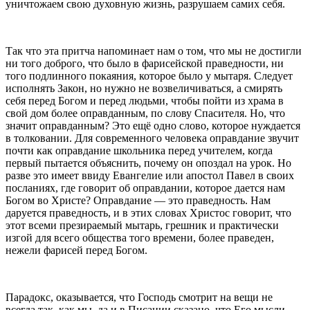
уничтожаем свою духовную жизнь, разрушаем самих себя.
Так что эта притча напоминает нам о том, что мы не достигли
ни того доброго, что было в фарисейской праведности, ни
того подлинного покаяния, которое было у мытаря. Следует
исполнять Закон, но нужно не возвеличиваться, а смирять
себя перед Богом и перед людьми, чтобы пойти из храма в
свой дом более оправданным, по слову Спасителя. Но, что
значит оправданным? Это ещё одно слово, которое нуждается
в толковании. Для современного человека оправдание звучит
почти как оправдание школьника перед учителем, когда
первый пытается объяснить, почему он опоздал на урок. Но
разве это имеет ввиду Евангелие или апостол Павел в своих
посланиях, где говорит об оправдании, которое дается нам
Богом во Христе? Оправдание — это праведность. Нам
даруется праведность, и в этих словах Христос говорит, что
этот всеми презираемый мытарь, грешник и практически
изгой для всего общества того времени, более праведен,
нежели фарисей перед Богом.
Парадокс, оказывается, что Господь смотрит на вещи не
всегда так, как мы, да и в Писании сказано, что Его мысли —