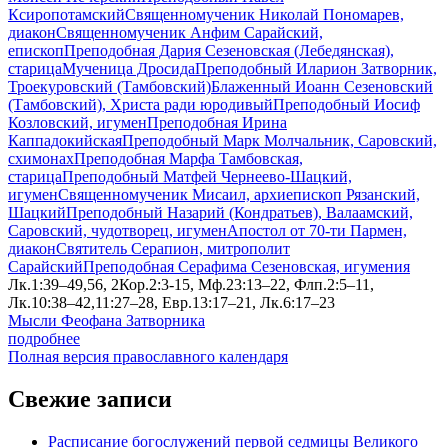
Ксиропотамский
Священномученик Николай Пономарев,
диакон
Священномученик Анфим Сарайский,
епископ
Преподобная Дария Сезеновская (Лебедянская),
старица
Мученица Дросида
Преподобный Иларион Затворник,
Троекуровский (Тамбовский)
Блаженный Иоанн Сезеновский
(Тамбовский), Христа ради юродивый
Преподобный Иосиф
Козловский, игумен
Преподобная Ирина
Каппадокийская
Преподобный Марк Молчальник, Саровский,
схимонах
Преподобная Марфа Тамбовская,
старица
Преподобный Матфей Чернеево-Шацкий,
игумен
Священномученик Мисаил, архиепископ Рязанский,
Шацкий
Преподобный Назарий (Кондратьев), Валаамский,
Саровский, чудотворец, игумен
Апостол от 70-ти Пармен,
диакон
Святитель Серапион, митрополит
Сарайский
Преподобная Серафима Сезеновская, игумения
Лк.1:39–49,56, 2Кор.2:3-15, Мф.23:13–22, Флп.2:5–11,
Лк.10:38–42,11:27–28, Евр.13:17–21, Лк.6:17–23
Мысли Феофана Затворника
подробнее
Полная версия православного календаря
Свежие записи
Расписание богослужений первой седмицы Великого