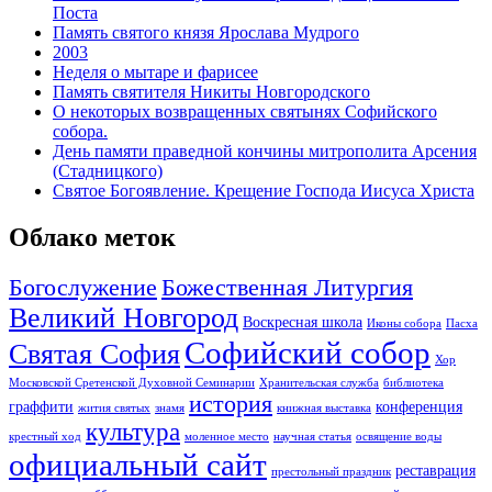
Поста
Память святого князя Ярослава Мудрого
2003
Неделя о мытаре и фарисее
Память святителя Никиты Новгородского
О некоторых возвращенных святынях Софийского
собора.
День памяти праведной кончины митрополита Арсения
(Стадницкого)
Святое Богоявление. Крещение Господа Иисуса Христа
Облако меток
Богослужение
Божественная Литургия
Великий Новгород
Воскресная школа
Иконы собора
Пасха
Софийский собор
Святая София
Хор
Московской Сретенской Духовной Семинарии
Хранительская служба
библиотека
история
граффити
конференция
жития святых
знамя
книжная выставка
культура
крестный ход
моленное место
научная статья
освящение воды
официальный сайт
реставрация
престольный праздник