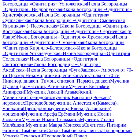
Богородицы «Одигитрия» Устюженская
Икона Богородицы
«Одигитрия» Выдропусская
Икона Богородицы «Одигитрия»
Христофоровская
Икона Богородицы «Одигитрия»
Супрасльская
Икона Богородицы «Одигитрия Смоленская
Игрицкая» («Песоченская»)
Икона Богородицы «Одигитрия»
Костромская
Икона Богородицы «Одигитрия» Сергиевская (в
Лавре)
Икона Богородицы «Одигитрия» Ярославская
Икона
Богородицы «Одигитрия» Смоленская
Икона Богородицы
«Одигитрия Кирилло-Белозерская»
Икона Богородицы
«Одигитрия Устьнедумская»
Икона Богородицы «Одигитрия
Соловецкая»
Икона Богородицы «Одигитрия
Святогорская»
Икона Богородицы «Одигитрия
Аксайская»
Икона Богородицы «Бугабашская»
Апостол от 70-
ти Прохор Никомидийский, епископ
Апостолы от 70-ти
Никанор, диакон, Тимон, епископ, Пармен, диакон
Мученик
Иулиан Далматский, Атинский
Мученик Евстафий
Анкирский
Мученик Акакий Апамейский,
Милетский
Преподобномученик Василий (Эрекаев),
иеромонах
Преподобномученица Анастасия (Камаева),
монахиня
Преподобномученица Елена (Асташкина),
монахиня
Мученик Арефа Ерёмкин
Мученик Иоанн
Ломакин
Мученик Иоанн Сельманов
Мученик Иоанн
Милёшкин
Мученица Мавра Моисеева
Святитель Питирим,
епископ Тамбовский
Собор Тамбовских святых
Преподобный
Моисей Печерский
Преподобный Павел