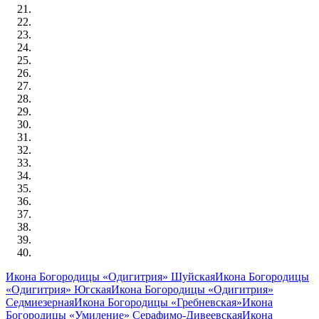
Икона Богородицы «Одигитрия» Шуйская
Икона Богородицы
«Одигитрия» Югская
Икона Богородицы «Одигитрия»
Седмиезерная
Икона Богородицы «Гребневская»
Икона
Богородицы «Умиление» Серафимо-Дивеевская
Икона