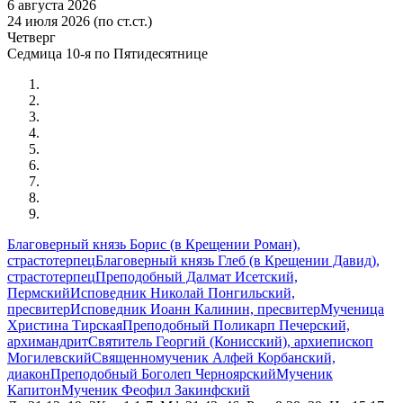
6 августа 2026
24 июля 2026 (по ст.ст.)
Четверг
Седмица 10-я по Пятидесятнице
Благоверный князь Борис (в Крещении Роман),
страстотерпец
Благоверный князь Глеб (в Крещении Давид),
страстотерпец
Преподобный Далмат Исетский,
Пермский
Исповедник Николай Понгильский,
пресвитер
Исповедник Иоанн Калинин, пресвитер
Мученица
Христина Тирская
Преподобный Поликарп Печерский,
архимандрит
Святитель Георгий (Конисский), архиепископ
Могилевский
Священномученик Алфей Корбанский,
диакон
Преподобный Боголеп Черноярский
Мученик
Капитон
Мученик Феофил Закинфский