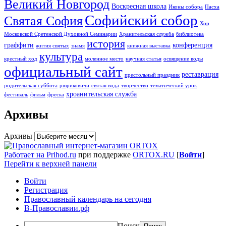
Великий Новгород
Воскресная школа
Иконы собора
Пасха
Софийский собор
Святая София
Хор
Московской Сретенской Духовной Семинарии
Хранительская служба
библиотека
история
граффити
конференция
жития святых
знамя
книжная выставка
культура
крестный ход
моленное место
научная статья
освящение воды
официальный сайт
реставрация
престольный праздник
родительская суббота
рюриковичи
святая вода
творчество
тематический урок
хроанительская служба
фестиваль
фильм
фреска
Архивы
Архивы
Работает на Prihod.ru
при поддержке
ORTOX.RU
[
Войти
]
Перейти к верхней панели
Войти
Регистрация
Православный календарь на сегодня
В-Православии.рф
Поиск