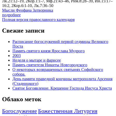
Лк.21:12–19, 2Кор.1:1-7, Мф.21:43–46, Рим.8:28–39, Ин.15:17–
16:2, 2Кор.6:1-10, Лк.7:36–50
Мысли Феофана Затворника
подробнее
Полная версия православного календаря
Свежие записи
Расписание богослужений первой седмицы Великого
Поста
Память святого князя Ярослава Мудрого
2003
Неделя о мытаре и фарисее
Память святителя Никиты Новгородского
О некоторых возвращенных святынях Софийского
собора.
День памяти праведной кончины митрополита Арсения
(Стадницкого)
Святое Богоявление. Крещение Господа Иисуса Христа
Облако меток
Богослужение
Божественная Литургия