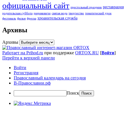
официальный сайт
реставрация
престольный праздник
родительская суббота
рюриковичи
святая вода
творчество
тематический урок
хроанительская служба
фестиваль
фильм
фреска
Архивы
Архивы
Работает на Prihod.ru
при поддержке
ORTOX.RU
[
Войти
]
Перейти к верхней панели
Войти
Регистрация
Православный календарь на сегодня
В-Православии.рф
Поиск