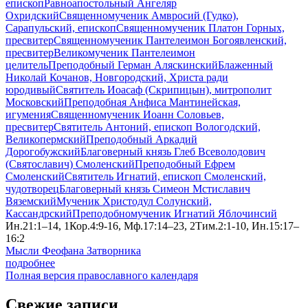
епископ
Равноапостольный Ангеляр
Охридский
Священномученик Амвросий (Гудко),
Сарапульский, епископ
Священномученик Платон Горных,
пресвитер
Священномученик Пантелеимон Богоявленский,
пресвитер
Великомученик Пантелеимон
целитель
Преподобный Герман Аляскинский
Блаженный
Николай Кочанов, Новгородский, Христа ради
юродивый
Святитель Иоасаф (Скрипицын), митрополит
Московский
Преподобная Анфиса Мантинейская,
игумения
Священномученик Иоанн Соловьев,
пресвитер
Святитель Антоний, епископ Вологодский,
Великопермский
Преподобный Аркадий
Дорогобужский
Благоверный князь Глеб Всеволодович
(Святославич) Смоленский
Преподобный Ефрем
Смоленский
Святитель Игнатий, епископ Смоленский,
чудотворец
Благоверный князь Симеон Мстиславич
Вяземский
Мученик Христодул Солунский,
Кассандрский
Преподобномученик Игнатий Яблочинсий
Ин.21:1–14, 1Кор.4:9-16, Мф.17:14–23, 2Тим.2:1-10, Ин.15:17–
16:2
Мысли Феофана Затворника
подробнее
Полная версия православного календаря
Свежие записи