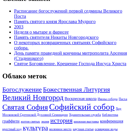
Расписание богослужений первой седмицы Великого
Поста
Память святого князя Ярослава Мудрого
2003
Неделя о мытаре и фарисее
Память святителя Никиты Новгородского
О некоторых возвращенных святынях Софийского
собора.
День памяти праведной кончины митрополита Арсения
(Стадницкого)
Святое Богоявление. Крещение Господа Иисуса Христа
Облако меток
Богослужение
Божественная Литургия
Великий Новгород
Воскресная школа
Иконы собора
Пасха
Софийский собор
Святая София
Хор
Московской Сретенской Духовной Семинарии
Хранительская служба
библиотека
история
граффити
конференция
жития святых
знамя
книжная выставка
культура
крестный ход
моленное место
научная статья
освящение воды