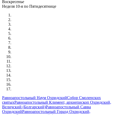
Воскресенье
Неделя 10-я по Пятидесятнице
Равноапостольный Наум Охридский
Собор Смоленских
святых
Равноапостольный Климент, архиепископ Охридский,
Величский (Болгарский)
Равноапостольный Савва
Охридский
Равноапостольный Горазд Охридский,