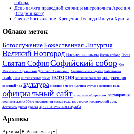
собора.
День памяти праведной кончины митрополита Арсения
(Стадницкого)
Святое Богоявление. Крещение Господа Иисуса Христа
Облако меток
Богослужение
Божественная Литургия
Великий Новгород
Воскресная школа
Иконы собора
Пасха
Софийский собор
Святая София
Хор
Московской Сретенской Духовной Семинарии
Хранительская служба
библиотека
история
граффити
конференция
жития святых
знамя
книжная выставка
культура
крестный ход
моленное место
научная статья
освящение воды
официальный сайт
реставрация
престольный праздник
родительская суббота
рюриковичи
святая вода
творчество
тематический урок
хроанительская служба
фестиваль
фильм
фреска
Архивы
Архивы