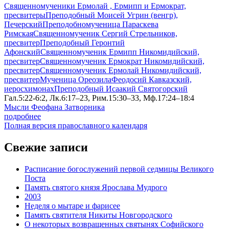
Священномученики Ермолай , Ермипп и Ермократ,
пресвитеры
Преподобный Моисей Угрин (венгр),
Печерский
Преподобномученица Параскева
Римская
Священномученик Сергий Стрельников,
пресвитер
Преподобный Геронтий
Афонский
Священномученик Ермипп Никомидийский,
пресвитер
Священномученик Ермократ Никомидийский,
пресвитер
Священномученик Ермолай Никомидийский,
пресвитер
Мученица Ореозила
Феодосий Кавказский,
иеросхимонах
Преподобный Исаакий Святогорский
Гал.5:22-6:2, Лк.6:17–23, Рим.15:30–33, Мф.17:24–18:4
Мысли Феофана Затворника
подробнее
Полная версия православного календаря
Свежие записи
Расписание богослужений первой седмицы Великого
Поста
Память святого князя Ярослава Мудрого
2003
Неделя о мытаре и фарисее
Память святителя Никиты Новгородского
О некоторых возвращенных святынях Софийского