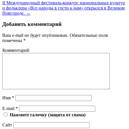
II Международный фестиваль-конкурс национальных культур
и фольклора «Все народы в гости к нам» открылся в Великом
Новгороде.
→
Добавить комментарий
Ваш e-mail не будет опубликован.
Обязательные поля
помечены
*
Комментарий
Имя
*
E-mail
*
Нажмите галочку (защита от спама)
Сайт